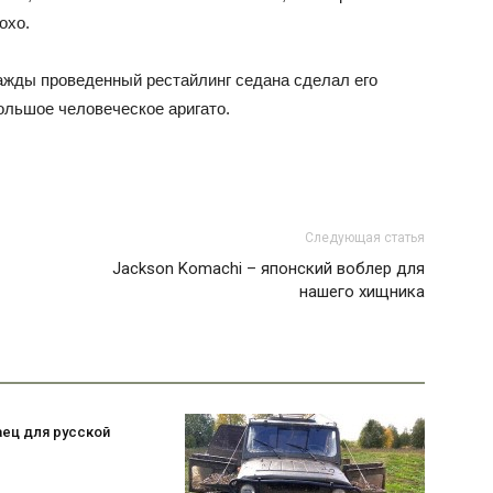
охо.
важды проведенный рестайлинг седана сделал его
льшое человеческое аригато.
Следующая статья
Jackson Komachi – японский воблер для
нашего хищника
аец для русской