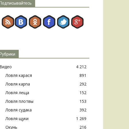
Подписывайтесь
Рубрики
Видео
4 212
Ловля карася
891
Ловля карпа
292
Ловля леща
152
Ловля плотвы
153
Ловля судака
392
Ловля щуки
1 269
Окунь
216