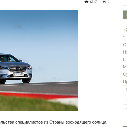
6217
0
+
°
C
H
L
М
С
П
льства специалистов из Страны восходящего солнца