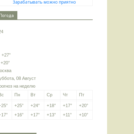
Зарабатывать можно приятно
Погода
24
:
+
27°
:
+
20°
осква
уббота, 08 Август
рогноз на неделю
Вс
Пн
Вт
Ср
Чт
Пт
+
25°
+
25°
+
24°
+
18°
+
17°
+
20°
+
17°
+
16°
+
17°
+
13°
+
11°
+
10°