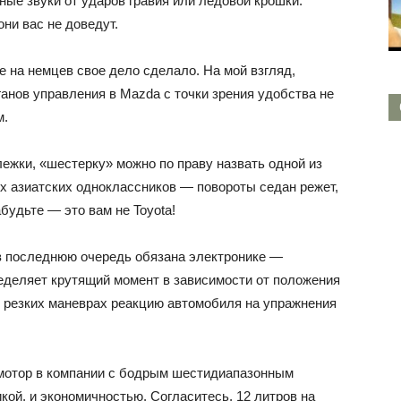
ые звуки от ударов гравия или ледовой крошки.
ни вас не доведут.
е на немцев свое дело сделало. На мой взгляд,
анов управления в Mazda с точки зрения удобства не
м.
ежки, «шестерку» можно по праву назвать одной из
х азиатских одноклассников — повороты седан режет,
будьте — это вам не Toyota!
 последнюю очередь обязана электронике —
ределяет крутящий момент в зависимости от положения
х резких маневрах реакцию автомобиля на упражнения
мотор в компании с бодрым шестидиапазонным
ой, и экономичностью. Согласитесь, 12 литров на