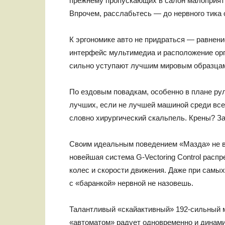
прежнему пропускающих в салон малоприятн
Впрочем, расслабьтесь — до нервного тика о
К эргономике авто не придраться — равнени
интерфейс мультимедиа и расположение орг
сильно уступают лучшим мировым образца
По ездовым повадкам, особенно в плане рул
лучших, если не лучшей машиной среди все
словно хирургический скальпель. Крены? За
Своим идеальным поведением «Мазда» не в
новейшая система G-Vectoring Control расп
колес и скорости движения. Даже при самы
с «баранкой» нервной не назовешь.
Талантливый «скайактивный» 192-сильный 
«автоматом» радует одновременно и динамик