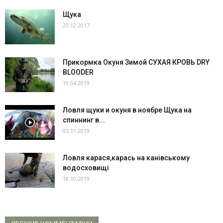
Щука
23.12.2017
Прикормка Окуня Зимой СУХАЯ КРОВЬ DRY
BLOODER
19.04.2019
Ловля щуки и окуня в ноябре Щука на
спиннинг в...
03.11.2019
Ловля карася,карась на канівському
водосховищі
18.10.2019