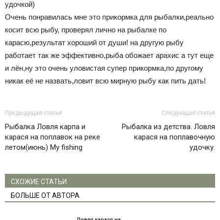
удочкой)
Очень понравилась мне это прикормка для рыбалки,реально
косит всю рыбу, проверял лично на рыбалке по
карасю,результат хороший от души! на другую рыбу
работает так же эффективно,рыба обожает арахис а тут еще
и лён,ну это очень уловистая супер прикормка,по другому
никак её не назвать,ловит всю мирную рыбу как пить дать!
Предыдущая статья
Следующая статья
Рыбалка Ловля карпа и
Рыбалка из детства. Ловля
карася на поплавок на реке
карася на поплавочную
летом(июнь) My fishing
удочку.
СХОЖИЕ СТАТЬИ
БОЛЬШЕ ОТ АВТОРА
Ловля карася на