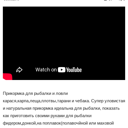
Прикормка для рыбалки и ловли
карася,карпа,леща,плотвы,тарани и чебака. Супер уловистая
и натуральная прикормка идеальна для рыбалки, показать
как приготовить своими
руками
для рыбалки
фидером,донкой,на поплавок(полавочйной или маховой