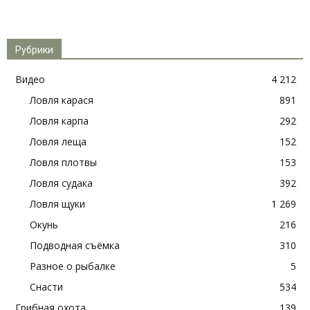
Рубрики
Видео
4 212
Ловля карася
891
Ловля карпа
292
Ловля леща
152
Ловля плотвы
153
Ловля судака
392
Ловля щуки
1 269
Окунь
216
Подводная съёмка
310
Разное о рыбалке
5
Снасти
534
Грибная охота
139