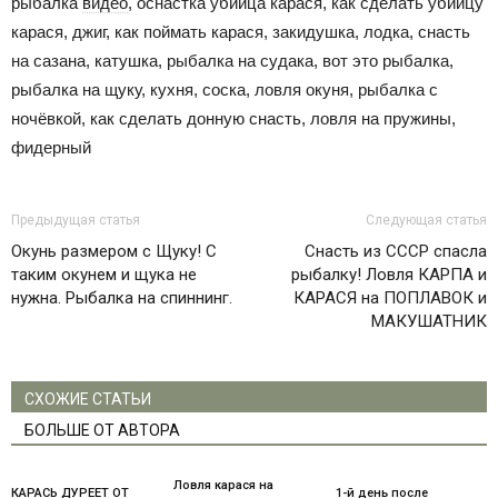
рыбалка
видео
, оснастка убийца карася, как сделать убийцу
карася, джиг, как поймать карася, закидушка, лодка, снасть
на сазана, катушка, рыбалка на судака, вот это рыбалка,
рыбалка на щуку, кухня, соска, ловля окуня, рыбалка с
ночёвкой, как сделать донную снасть, ловля на пружины,
фидерный
Предыдущая статья
Следующая статья
Окунь размером с Щуку! С
Снасть из СССР спасла
таким окунем и щука не
рыбалку! Ловля КАРПА и
нужна. Рыбалка на спиннинг.
КАРАСЯ на ПОПЛАВОК и
МАКУШАТНИК
СХОЖИЕ СТАТЬИ
БОЛЬШЕ ОТ АВТОРА
Ловля карася на
КАРАСЬ ДУРЕЕТ ОТ
1-й день после