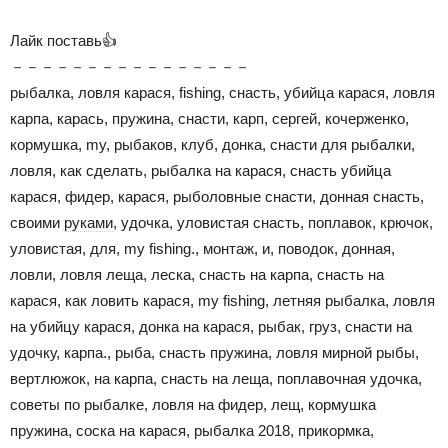
Лайк поставь👍
－－－－－－－－－－－－－－－－
рыбалка, ловля карася, fishing, снасть, убийца карася, ловля
карпа, карась, пружина, снасти, карп, сергей, кочерженко,
кормушка, my, рыбаков, клуб, донка, снасти для рыбалки,
ловля, как сделать, рыбалка на карася, снасть убийца
карася, фидер, карася, рыболовные снасти, донная снасть,
своими
руками
, удочка, уловистая снасть, поплавок, крючок,
уловистая, для, my fishing., монтаж, и, поводок, донная,
ловли, ловля леща, леска, снасть на карпа, снасть на
карася, как ловить карася, my fishing, летняя рыбалка, ловля
на убийцу карася, донка на карася, рыбак, груз, снасти на
удочку, карпа., рыба, снасть пружина, ловля мирной рыбы,
вертлюжок, на карпа, снасть на леща, поплавочная удочка,
советы по рыбалке, ловля на фидер, лещ, кормушка
пружина, соска на карася, рыбалка 2018, прикормка,