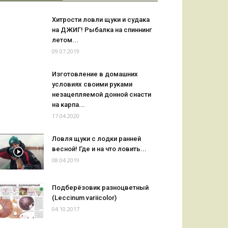
Хитрости ловли щуки и судака
на ДЖИГ! Рыбалка на спиннинг
летом...
09.07.2019
Изготовление в домашних
условиях своими руками
незацепляемой донной снасти
на карпа...
17.04.2020
Ловля щуки с лодки ранней
весной! Где и на что ловить...
08.04.2019
Подберёзовик разноцветный
(Leccinum variicolor)
04.10.2017