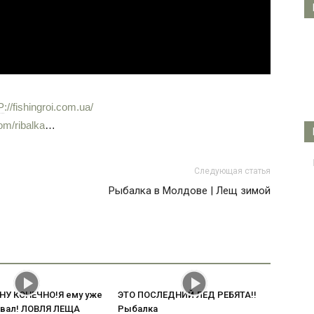
P
://fishingroi.com.ua/
om/ribalka
…
Следующая статья
Рыбалка в Молдове | Лещ зимой
НУ КОНЕЧНО!Я ему уже
ЭТО ПОСЛЕДНИЙ ЛЕД РЕБЯТА!!
рвал! ЛОВЛЯ ЛЕЩА
Рыбалка