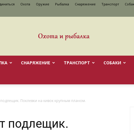
диниться
Охота
Оружие
Рыбалка
Снаряжение
Транспорт
Cоба
ЛКА
СНАРЯЖЕНИЕ
ТРАНСПОРТ
CОБАКИ
 подлещик. Поклевки на кивок крупным планом.
т подлещик.