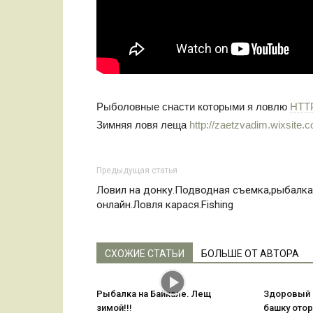
Рыболовные снасти которыми я ловлю
HTT
Зимняя ловя леща
http://zaetzvadim.wixsite.c
Предыдущая статья
Ловил на донку.Подводная съемка,рыбалка
онлайн.Ловля карася.Fishing
СХОЖИЕ СТАТЬИ
БОЛЬШЕ ОТ АВТОРА
Рыбалка на Байкале. Лещ
Здоровый 
зимой!!!
башку ото