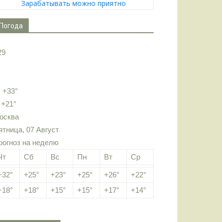
Зарабатывать можно приятно
Погода
29
:
+
33°
:
+
21°
осква
ятница, 07 Август
рогноз на неделю
Чт
Сб
Вс
Пн
Вт
Ср
+
32°
+
25°
+
23°
+
25°
+
26°
+
22°
+
18°
+
18°
+
15°
+
15°
+
17°
+
14°