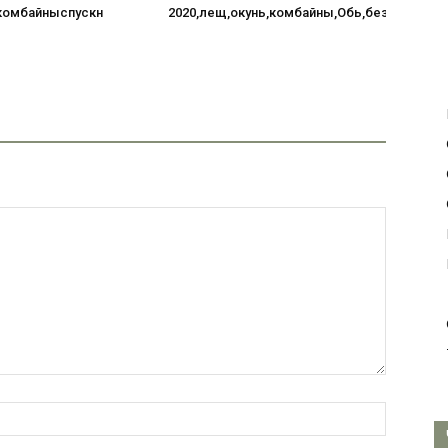
комбайныспускн
2020,лещ,окунь,комбайны,Обь,безмотылка