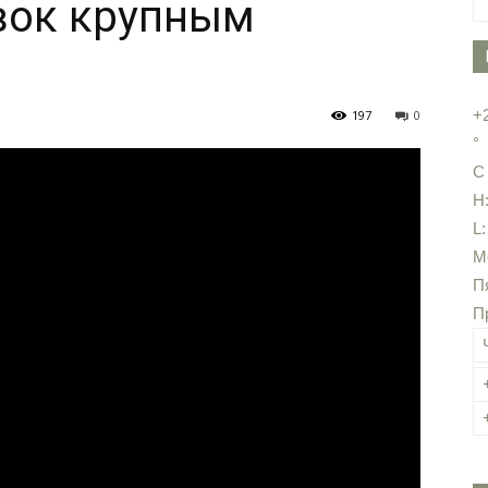
вок крупным
+
197
0
°
C
H
L
М
П
П