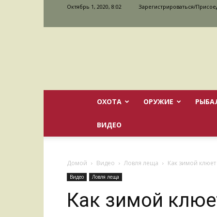
Октябрь 1, 2020, 8:02
Зарегистрироваться/Присое
ОХОТА
ОРУЖИЕ
РЫБА
ВИДЕО
Домой
Видео
Ловля леща
Как зимой клюет
Видео
Ловля леща
Как зимой клюе