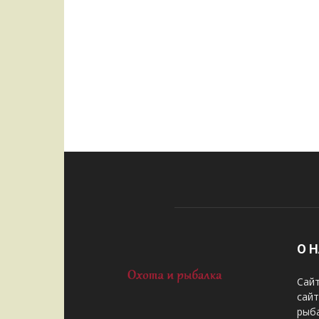
О 
Сайт
сай
рыба