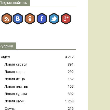
Подписывайтесь
Рубрики
Видео
4 212
Ловля карася
891
Ловля карпа
292
Ловля леща
152
Ловля плотвы
153
Ловля судака
392
Ловля щуки
1 269
Окунь
216