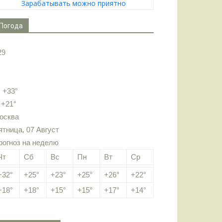
Зарабатывать можно приятно
Погода
29
:
+
33°
:
+
21°
осква
ятница, 07 Август
рогноз на неделю
Чт
Сб
Вс
Пн
Вт
Ср
+
32°
+
25°
+
23°
+
25°
+
26°
+
22°
+
18°
+
18°
+
15°
+
15°
+
17°
+
14°