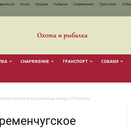
диниться
Охота
Оружие
Рыбалка
Снаряжение
Транспорт
Cоба
ЛКА
СНАРЯЖЕНИЕ
ТРАНСПОРТ
CОБАКИ
Кременчугское водохранилище январь 2019 prproj
ременчугское