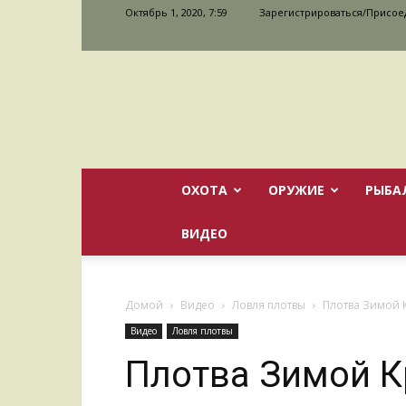
Октябрь 1, 2020, 7:59
Зарегистрироваться/Присое
ОХОТА
ОРУЖИЕ
РЫБА
ВИДЕО
Домой
Видео
Ловля плотвы
Плотва Зимой 
Видео
Ловля плотвы
Плотва Зимой К