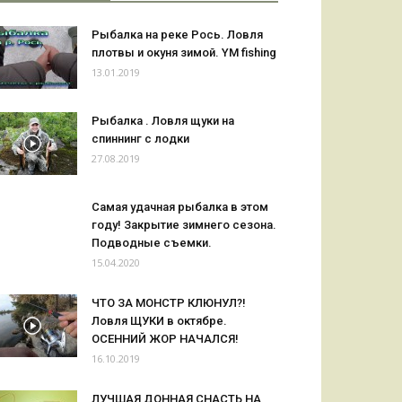
Рыбалка на реке Рось. Ловля
плотвы и окуня зимой. YM fishing
13.01.2019
Рыбалка . Ловля щуки на
спиннинг с лодки
27.08.2019
Самая удачная рыбалка в этом
году! Закрытие зимнего сезона.
Подводные съемки.
15.04.2020
ЧТО ЗА МОНСТР КЛЮНУЛ?!
Ловля ЩУКИ в октябре.
ОСЕННИЙ ЖОР НАЧАЛСЯ!
16.10.2019
ЛУЧШАЯ ДОННАЯ СНАСТЬ НА