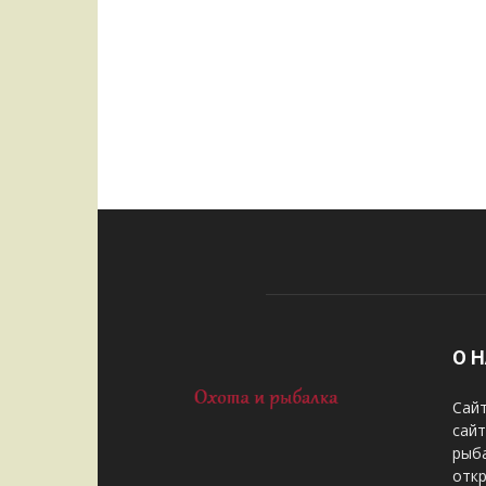
О 
Сайт
сай
рыба
отк