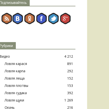
Подписывайтесь
Рубрики
Видео
4 212
Ловля карася
891
Ловля карпа
292
Ловля леща
152
Ловля плотвы
153
Ловля судака
392
Ловля щуки
1 269
Окунь
216