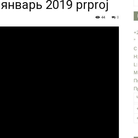
январь 2019 prproj
44
0
+
°
C
H
L
М
П
П