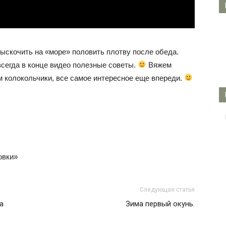
ыскочить на «море» половить плотву после обеда.
всегда в конце
видео
полезные советы.
Вяжем
м колокольчики, все самое интересное еще впереди.
овки»
Следующая статья
а
Зима первый окунь.