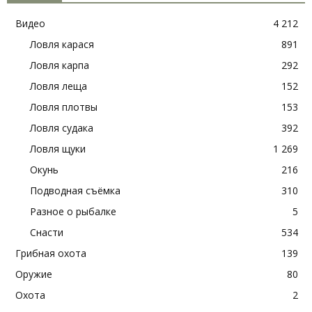
Видео
4 212
Ловля карася
891
Ловля карпа
292
Ловля леща
152
Ловля плотвы
153
Ловля судака
392
Ловля щуки
1 269
Окунь
216
Подводная съёмка
310
Разное о рыбалке
5
Снасти
534
Грибная охота
139
Оружие
80
Охота
2