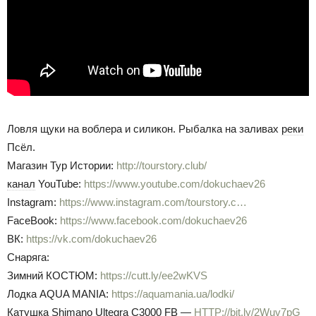
Ловля щуки на воблера и силикон. Рыбалка на заливах
реки
Псёл.
Магазин Тур Истории:
http://tourstory.club/
канал
YouTube:
https://www.youtube.com/dokuchaev26
Instagram:
https://www.instagram.com/tourstory.c…
FaceBook:
https://www.facebook.com/dokuchaev26
ВК:
https://vk.com/dokuchaev26
Снаряга:
Зимний КОСТЮМ:
https://cutt.ly/ee2wKVS
Лодка AQUA MANIA:
https://aquamania.ua/lodki/
Катушка Shimano Ultegra C3000 FB —
HTTP
://bit.ly/2Wuv7pG