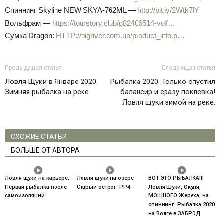
Спиннинг Skyline NEW SKYA-762ML —
http://bit.ly/2Wtk7IY
Вольфрам —
https://tourstory.club/g82406514-volf…
Сумка Dragon:
HTTP
://bigriver.com.ua/product_info.p…
Предыдущая статья
Следующая статья
Ловля Щуки в Январе 2020.
Рыбалка 2020. Только опустил
Зимняя рыбалка на реке.
балансир и сразу поклевка!
Ловля щуки зимой на реке.
СХОЖИЕ СТАТЬИ
БОЛЬШЕ ОТ АВТОРА
Ловля щуки на карьере.
Ловля щуки на озере
ВОТ ЭТО РЫБАЛКА!!!
Первая рыбалка после
Старый острог. РР4
Ловля Щуки, Окуня,
самоизоляции
МОЩНОГО Жереха, на
спиннинг. Рыбалка 2020
на Волге в ЗАБРОД