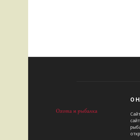
О 
Сайт
сай
рыба
отк