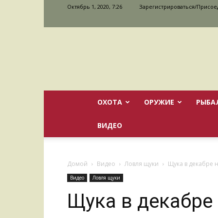
Октябрь 1, 2020, 7:26
Зарегистрироваться/Присое
ОХОТА
ОРУЖИЕ
РЫБА
ВИДЕО
Домой
Видео
Ловля щуки
Щука в декабре н
Видео
Ловля щуки
Щука в декабре 