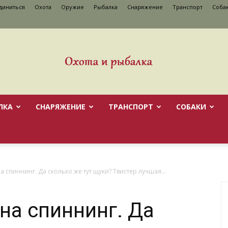
диниться
Охота
Оружие
Рыбалка
Снаряжение
Транспорт
Cоба
ЛКА
СНАРЯЖЕНИЕ
ТРАНСПОРТ
CОБАКИ
а спиннинг. Да сколько же тут щуки? Твистер лучшая...
на спиннинг. Да