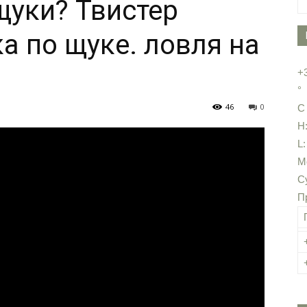
щуки? Твистер
а по щуке. ловля на
+
°
46
0
C
H
L
М
С
П