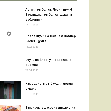
Летняя рыбалка. Ловля щуки!
Зрелищная рыбалка! Щука на
воблеры и...
16.06.2020
Ловля Щуки На Живца И Воблер
! Ловя Щуки в...
18.02.2019
Окунь на блесну. Подводные
съёмки
28.04.2020
Как сделать рыбку для ловли
судака
13.01.2019
Запекаем в духовке дикую утку