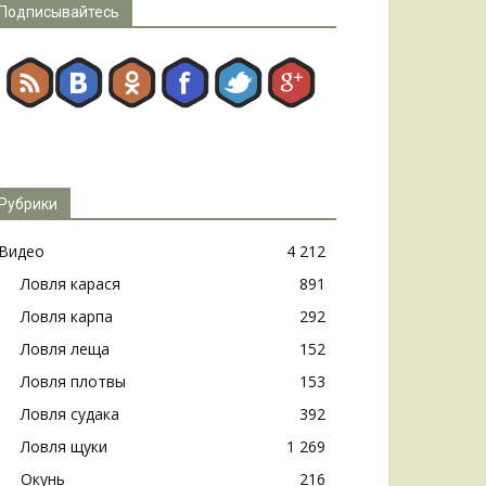
Подписывайтесь
Рубрики
Видео
4 212
Ловля карася
891
Ловля карпа
292
Ловля леща
152
Ловля плотвы
153
Ловля судака
392
Ловля щуки
1 269
Окунь
216