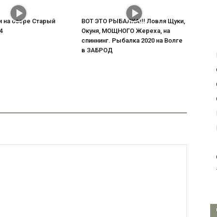
и на озере Старый
ВОТ ЭТО РЫБАЛКА!!! Ловля Щуки,
4
Окуня, МОЩНОГО Жереха, на
спиннинг. Рыбалка 2020 на Волге
в ЗАБРОД