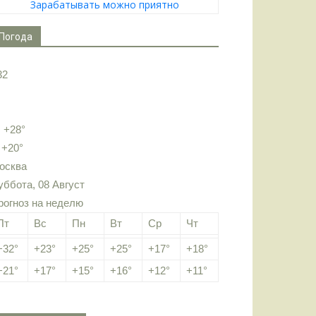
Зарабатывать можно приятно
Погода
32
:
+
28°
:
+
20°
осква
уббота, 08 Август
рогноз на неделю
Пт
Вс
Пн
Вт
Ср
Чт
+
32°
+
23°
+
25°
+
25°
+
17°
+
18°
+
21°
+
17°
+
15°
+
16°
+
12°
+
11°