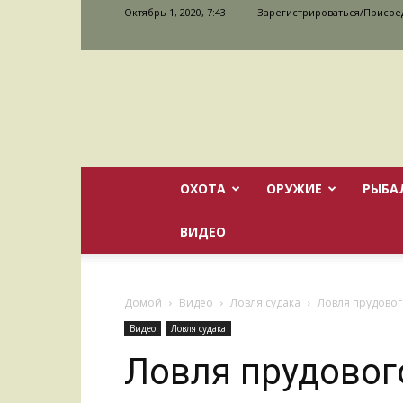
Октябрь 1, 2020, 7:43
Зарегистрироваться/Присое
ОХОТА
ОРУЖИЕ
РЫБА
ВИДЕО
Домой
Видео
Ловля судака
Ловля прудовог
Видео
Ловля судака
Ловля прудовог