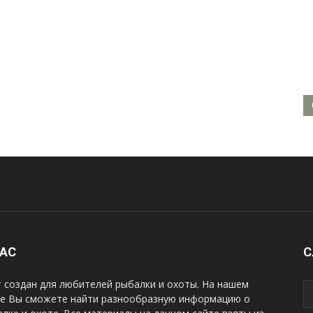
НАС
С
 создан для любителей рыбалки и охоты. На нашем
те Вы сможете найти разнообразную информацию о