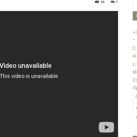
54
0
+
°
C
H
L
М
С
П