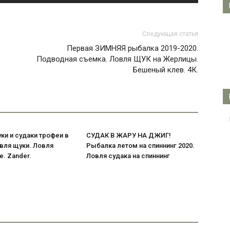
Следующая статья
Первая ЗИМНЯЯ рыбалка 2019-2020.
Подводная съемка. Ловля ЩУК на Жерлицы.
Бешеный клев. 4К.
и и судаки трофеи в
СУДАК В ЖАРУ НА ДЖИГ!
вля щуки. Ловля
Рыбалка летом на спиннинг 2020.
e. Zander.
Ловля судака на спиннинг