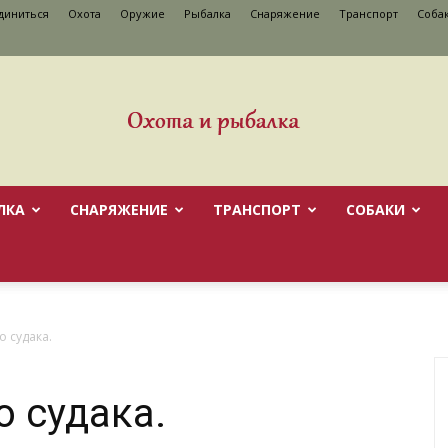
диниться
Охота
Оружие
Рыбалка
Снаряжение
Транспорт
Cоба
ЛКА
СНАРЯЖЕНИЕ
ТРАНСПОРТ
CОБАКИ
о судака.
о судака.