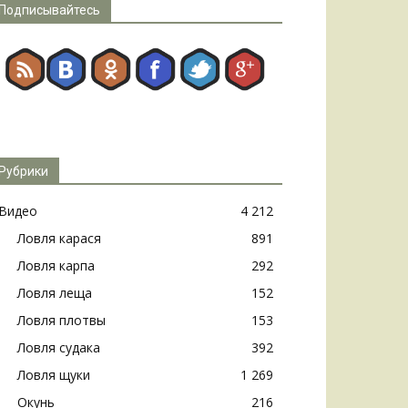
Подписывайтесь
Рубрики
Видео
4 212
Ловля карася
891
Ловля карпа
292
Ловля леща
152
Ловля плотвы
153
Ловля судака
392
Ловля щуки
1 269
Окунь
216