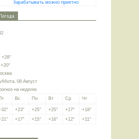
Зарабатывать можно приятно
Погода
32
:
+
28°
:
+
20°
осква
уббота, 08 Август
рогноз на неделю
Пт
Вс
Пн
Вт
Ср
Чт
+
32°
+
23°
+
25°
+
25°
+
17°
+
18°
+
21°
+
17°
+
15°
+
16°
+
12°
+
11°