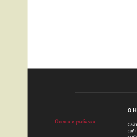
О 
Сайт
сай