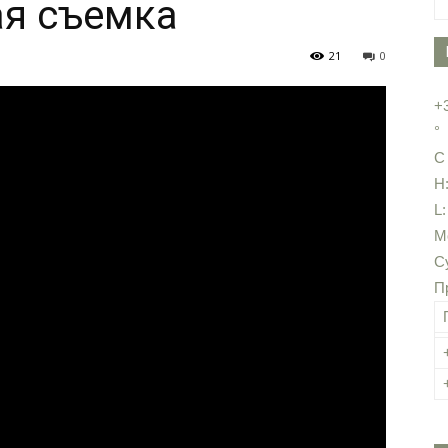
ая съемка
21
0
+
°
C
H
L
М
С
П