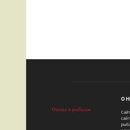
О 
Сайт
сай
рыба