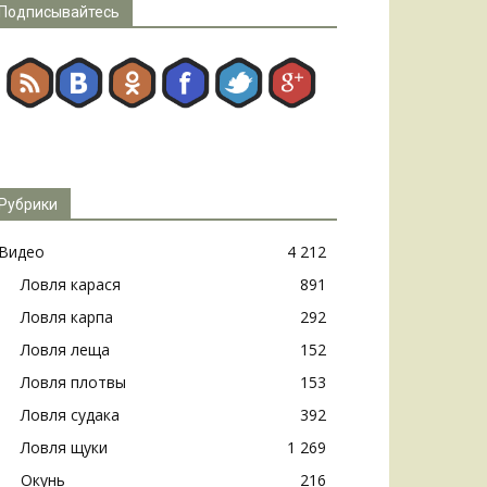
Подписывайтесь
Рубрики
Видео
4 212
Ловля карася
891
Ловля карпа
292
Ловля леща
152
Ловля плотвы
153
Ловля судака
392
Ловля щуки
1 269
Окунь
216