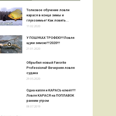
Толковое обучение ловли
карася в конце зимы и
глухозимье! Как ловить...
11.02.2020
У ПОШУКАХ ТРОФЕЮ!!!Ловля
щуки зимою!!!2020!!!
21.01.2020
Обрыбил новый Favorite
Professional! Вечерняя ловля
судака
29.05.2020
Одна капля и КАРАСЬ клюёт!!!
Ловля КАРАСЯ на ПОПЛАВОК
ранним утром
08.07.2019