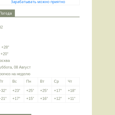
Зарабатывать можно приятно
Погода
32
:
+
28°
:
+
20°
осква
уббота, 08 Август
рогноз на неделю
Пт
Вс
Пн
Вт
Ср
Чт
+
32°
+
23°
+
25°
+
25°
+
17°
+
18°
+
21°
+
17°
+
15°
+
16°
+
12°
+
11°