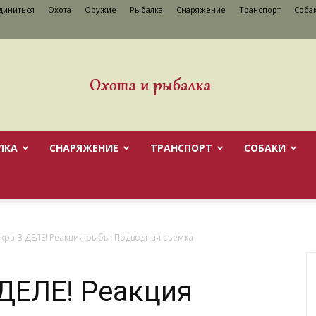
диниться
Охота
Оружие
Рыбалка
Снаряжение
Транспорт
Cоба
ЛКА
СНАРЯЖЕНИЕ
ТРАНСПОРТ
CОБАКИ
кра В ДЕЛЕ! Реакция рыбы! Подводная съемка
 ДЕЛЕ! Реакция