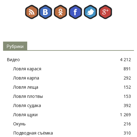
Рубрики
Видео
4 212
Ловля карася
891
Ловля карпа
292
Ловля леща
152
Ловля плотвы
153
Ловля судака
392
Ловля щуки
1 269
Окунь
216
Подводная съёмка
310