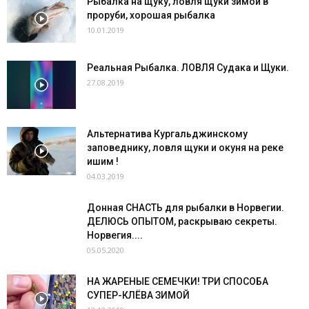
Рыбалка на щуку, ловля щуки зимой в
проруби, хорошая рыбалка
10.01.2019
Реальная Рыбалка. ЛОВЛЯ Судака и Щуки.
27.08.2019
Альтернатива Кургальджинскому
заповеднику, ловля щуки и окуня на реке
ишим !
04.03.2019
Донная СНАСТЬ для рыбалки в Норвегии.
ДЕЛЮСЬ ОПЫТОМ, раскрываю секреты.
Норвегия....
05.05.2020
НА ЖАРЕНЫЕ СЕМЕЧКИ! ТРИ СПОСОБА
СУПЕР-КЛЁВА ЗИМОЙ