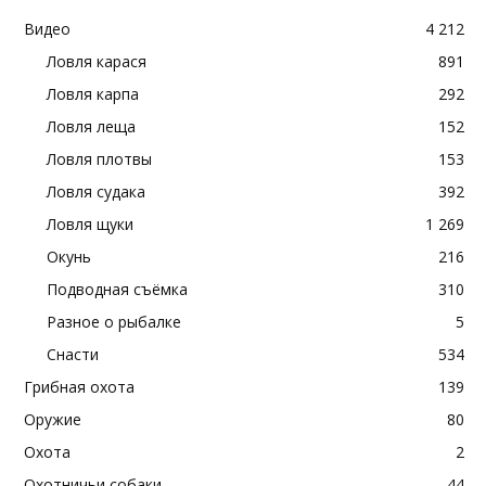
Видео
4 212
Ловля карася
891
Ловля карпа
292
Ловля леща
152
Ловля плотвы
153
Ловля судака
392
Ловля щуки
1 269
Окунь
216
Подводная съёмка
310
Разное о рыбалке
5
Снасти
534
Грибная охота
139
Оружие
80
Охота
2
Охотничьи собаки
44