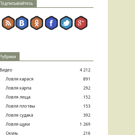
Подписывайтесь
Рубрики
Видео
4 212
Ловля карася
891
Ловля карпа
292
Ловля леща
152
Ловля плотвы
153
Ловля судака
392
Ловля щуки
1 269
Окунь
216