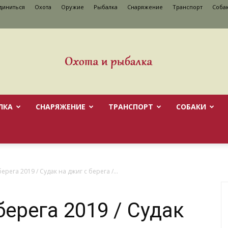
диниться
Охота
Оружие
Рыбалка
Снаряжение
Транспорт
Cоба
ЛКА
СНАРЯЖЕНИЕ
ТРАНСПОРТ
CОБАКИ
ерега 2019 / Судак на джиг с берега /...
берега 2019 / Судак