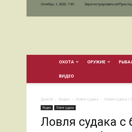
Октябрь 1, 2020, 7:45
Зарегистрироваться/Присое
ОХОТА
ОРУЖИЕ
РЫБА
ВИДЕО
Домой
Видео
Ловля судака
Ловля судака с б
Видео
Ловля судака
Ловля судака с 