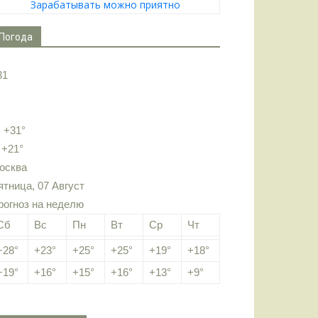
Зарабатывать можно приятно
Погода
31
:
+
31°
:
+
21°
осква
ятница, 07 Август
рогноз на неделю
Сб
Вс
Пн
Вт
Ср
Чт
+
28°
+
23°
+
25°
+
25°
+
19°
+
18°
+
19°
+
16°
+
15°
+
16°
+
13°
+
9°