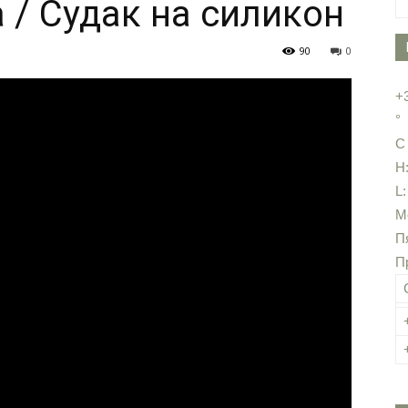
а / Судак на силикон
90
0
+
°
C
H
L
М
П
П