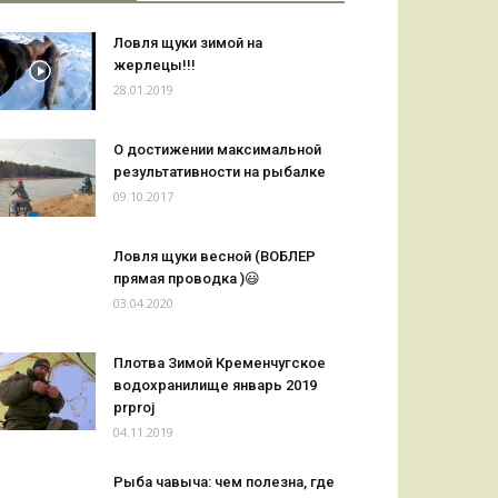
Ловля щуки зимой на
жерлецы!!!
28.01.2019
О достижении максимальной
результативности на рыбалке
09.10.2017
Ловля щуки весной (ВОБЛЕР
прямая проводка )😃
03.04.2020
Плотва Зимой Кременчугское
водохранилище январь 2019
prproj
04.11.2019
Рыба чавыча: чем полезна, где