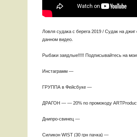
Ловля судака с берега 2019 / Судак на джиг
данном
видео
.
Рыбаки заядлые!!!!! Подписывайтесь на мои 
Инстаграмм —
ГРУППА в Фейсбуке —
ДРАГОН — — 20% по промокоду ARTProducti
Днипро-свинец —
Силикон WIST (30 грн пачка) —