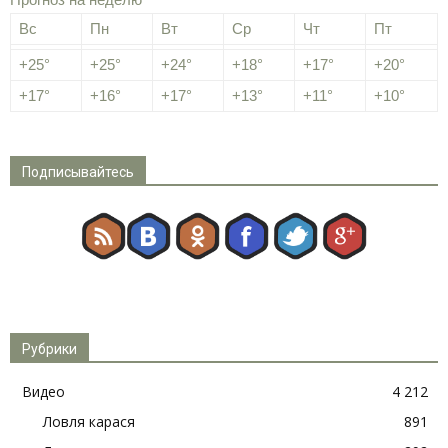
Вс
Пн
Вт
Ср
Чт
Пт
+
25°
+
25°
+
24°
+
18°
+
17°
+
20°
+
17°
+
16°
+
17°
+
13°
+
11°
+
10°
Подписывайтесь
Рубрики
Видео
4 212
Ловля карася
891